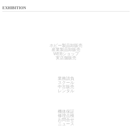
EXHIBITION
SALES
ホビー製品卸販売
産業製品卸販売
WEBショップ
実店舗販売
SERVICE
業務請負
スクール
中古販売
レンタル
SUPPORT
機体保証
修理点検
お問合せ
ニュース