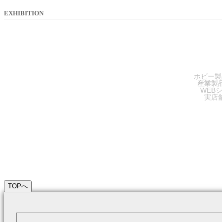
EXHIBITION
SA
ホビー製
産業製
WEB
実店
TOPへ