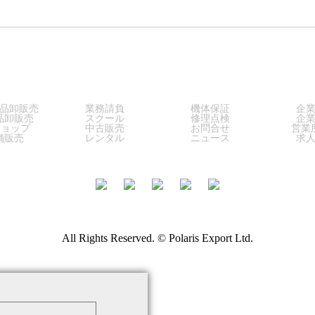
LES
SERVICE
SUPPORT
COM
品卸販売
業務請負
機体保証
企
品卸販売
スクール
修理点検
企
ショップ
中古販売
お問合せ
営業
舗販売
レンタル
ニュース
求
All Rights Reserved. © Polaris Export Ltd.