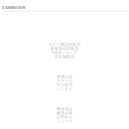
EXHIBITION
SALES
ホビー製品卸販売
産業製品卸販売
WEBショップ
実店舗販売
SERVICE
業務請負
スクール
中古販売
レンタル
SUPPORT
機体保証
修理点検
お問合せ
ニュース