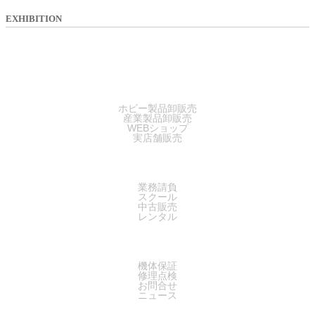
EXHIBITION
SALES
ホビー製品卸販売
産業製品卸販売
WEBショップ
実店舗販売
SERVICE
業務請負
スクール
中古販売
レンタル
SUPPORT
機体保証
修理点検
お問合せ
ニュース