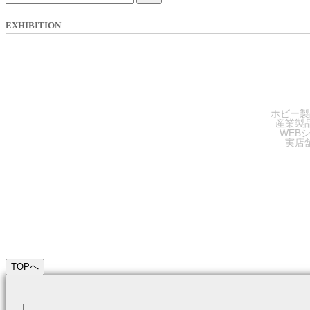
EXHIBITION
SA
ホビー製
産業製
WEB
実店
TOPへ