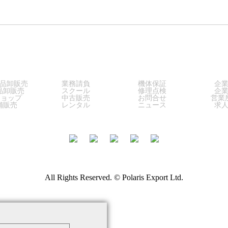
LES
SERVICE
SUPPORT
COM
品卸販売
業務請負
機体保証
企
品卸販売
スクール
修理点検
企
ショップ
中古販売
お問合せ
営業
舗販売
レンタル
ニュース
求
All Rights Reserved. © Polaris Export Ltd.