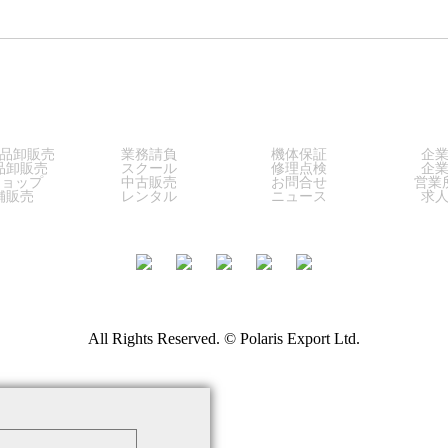
LES
SERVICE
SUPPORT
COM
品卸販売
業務請負
機体保証
企
品卸販売
スクール
修理点検
企
ショップ
中古販売
お問合せ
営業
舗販売
レンタル
ニュース
求
All Rights Reserved. © Polaris Export Ltd.