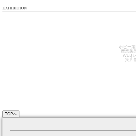
EXHIBITION
SA
ホビー製
産業製
WEB
実店
TOPへ