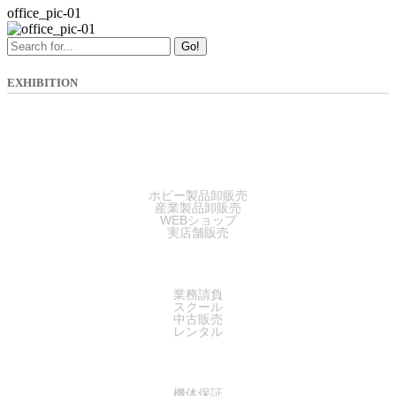
office_pic-01
Go!
EXHIBITION
SALES
ホビー製品卸販売
産業製品卸販売
WEBショップ
実店舗販売
SERVICE
業務請負
スクール
中古販売
レンタル
SUPPORT
機体保証