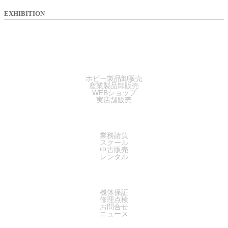
EXHIBITION
SALES
ホビー製品卸販売
産業製品卸販売
WEBショップ
実店舗販売
SERVICE
業務請負
スクール
中古販売
レンタル
SUPPORT
機体保証
修理点検
お問合せ
ニュース