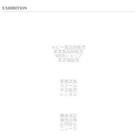
EXHIBITION
SALES
ホビー製品卸販売
産業製品卸販売
WEBショップ
実店舗販売
SERVICE
業務請負
スクール
中古販売
レンタル
SUPPORT
機体保証
修理点検
お問合せ
ニュース