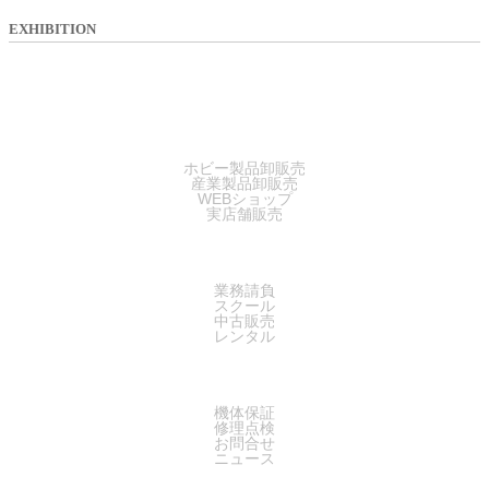
EXHIBITION
SALES
ホビー製品卸販売
産業製品卸販売
WEBショップ
実店舗販売
SERVICE
業務請負
スクール
中古販売
レンタル
SUPPORT
機体保証
修理点検
お問合せ
ニュース