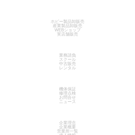
SALES
ホビー製品卸販売
産業製品卸販売
WEBショップ
実店舗販売
SERVICE
業務請負
スクール
中古販売
レンタル
SUPPORT
機体保証
修理点検
お問合せ
ニュース
COMPANY
企業理念
企業概要
営業所一覧