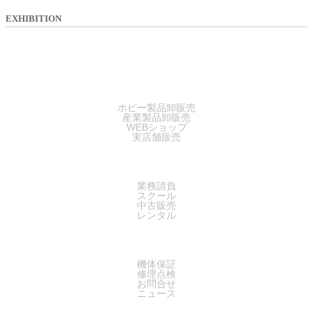
EXHIBITION
SALES
ホビー製品卸販売
産業製品卸販売
WEBショップ
実店舗販売
SERVICE
業務請負
スクール
中古販売
レンタル
SUPPORT
機体保証
修理点検
お問合せ
ニュース