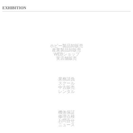
EXHIBITION
SALES
ホビー製品卸販売
産業製品卸販売
WEBショップ
実店舗販売
SERVICE
業務請負
スクール
中古販売
レンタル
SUPPORT
機体保証
修理点検
お問合せ
ニュース