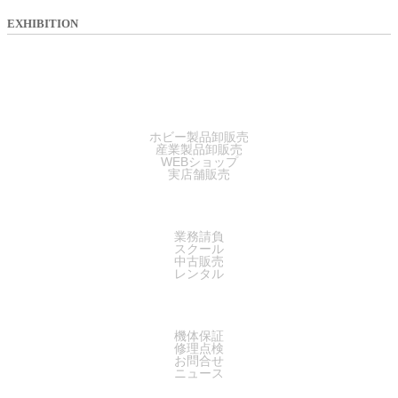
EXHIBITION
SALES
ホビー製品卸販売
産業製品卸販売
WEBショップ
実店舗販売
SERVICE
業務請負
スクール
中古販売
レンタル
SUPPORT
機体保証
修理点検
お問合せ
ニュース