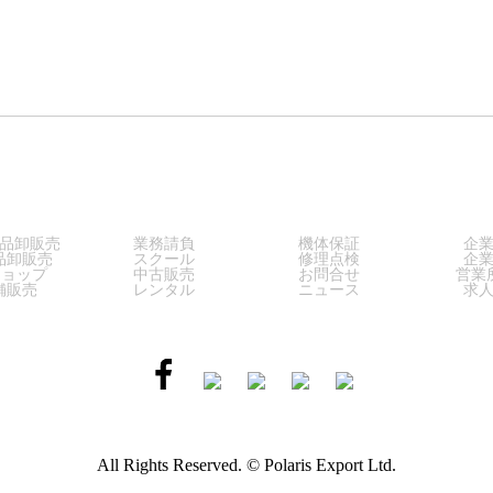
LES
SERVICE
SUPPORT
COM
品卸販売
業務請負
機体保証
企
品卸販売
スクール
修理点検
企
ショップ
中古販売
お問合せ
営業
舗販売
レンタル
ニュース
求
All Rights Reserved. © Polaris Export Ltd.