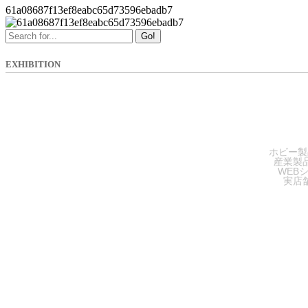
61a08687f13ef8eabc65d73596ebadb7
Go!
EXHIBITION
SA
ホビー製
産業製
WEB
実店