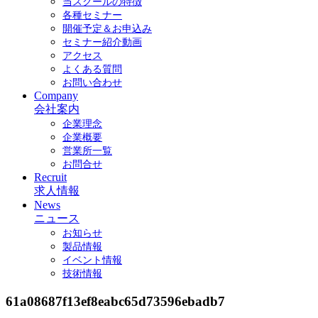
当スクールの特徴
各種セミナー
開催予定＆お申込み
セミナー紹介動画
アクセス
よくある質問
お問い合わせ
Company
会社案内
企業理念
企業概要
営業所一覧
お問合せ
Recruit
求人情報
News
ニュース
お知らせ
製品情報
イベント情報
技術情報
61a08687f13ef8eabc65d73596ebadb7