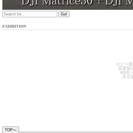
Go!
EXHIBITION
SA
ホビー製
産業製
WEB
実店
TOPへ