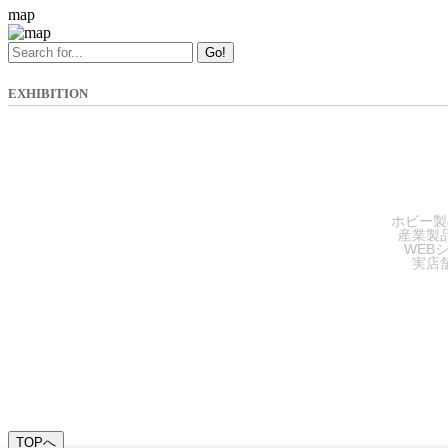
map
Go!
EXHIBITION
SA
ホビー製
産業製
WEB
実店
TOPへ