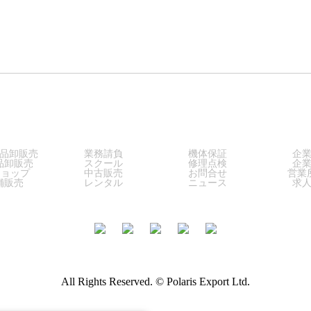
LES
SERVICE
SUPPORT
COM
品卸販売
業務請負
機体保証
企
品卸販売
スクール
修理点検
企
ショップ
中古販売
お問合せ
営業
舗販売
レンタル
ニュース
求
All Rights Reserved. © Polaris Export Ltd.