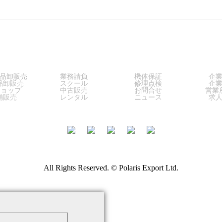
LES
SERVICE
SUPPORT
COM
品卸販売
業務請負
機体保証
企
品卸販売
スクール
修理点検
企
ショップ
中古販売
お問合せ
営業
舗販売
レンタル
ニュース
求
All Rights Reserved. © Polaris Export Ltd.