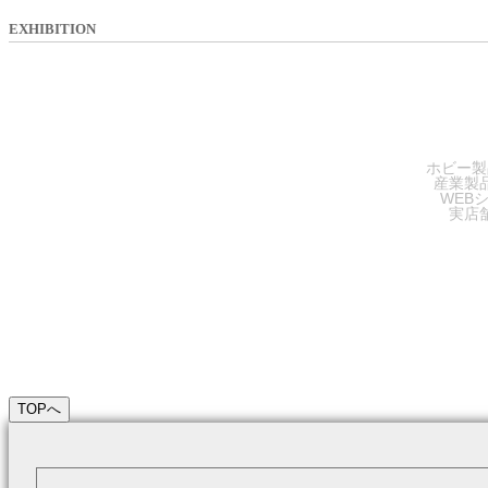
EXHIBITION
SA
ホビー製
産業製
WEB
実店
TOPへ