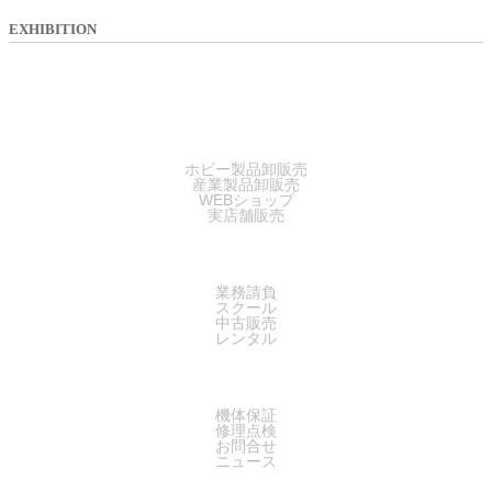
EXHIBITION
SALES
ホビー製品卸販売
産業製品卸販売
WEBショップ
実店舗販売
SERVICE
業務請負
スクール
中古販売
レンタル
SUPPORT
機体保証
修理点検
お問合せ
ニュース