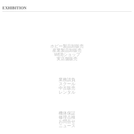
EXHIBITION
SALES
ホビー製品卸販売
産業製品卸販売
WEBショップ
実店舗販売
SERVICE
業務請負
スクール
中古販売
レンタル
SUPPORT
機体保証
修理点検
お問合せ
ニュース