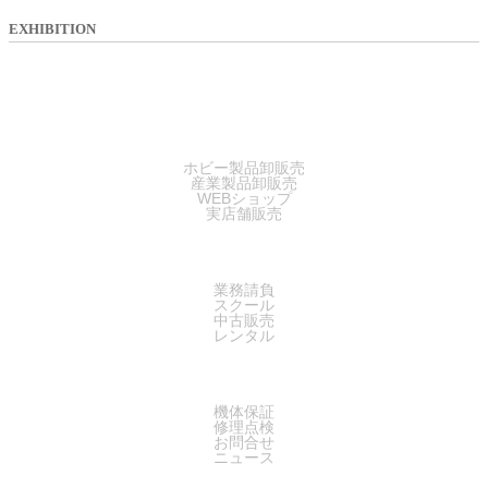
EXHIBITION
SALES
ホビー製品卸販売
産業製品卸販売
WEBショップ
実店舗販売
SERVICE
業務請負
スクール
中古販売
レンタル
SUPPORT
機体保証
修理点検
お問合せ
ニュース