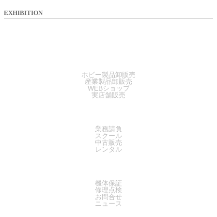
EXHIBITION
SALES
ホビー製品卸販売
産業製品卸販売
WEBショップ
実店舗販売
SERVICE
業務請負
スクール
中古販売
レンタル
SUPPORT
機体保証
修理点検
お問合せ
ニュース