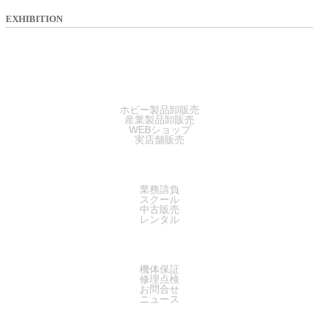
EXHIBITION
SALES
ホビー製品卸販売
産業製品卸販売
WEBショップ
実店舗販売
SERVICE
業務請負
スクール
中古販売
レンタル
SUPPORT
機体保証
修理点検
お問合せ
ニュース