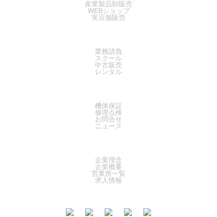
産業製品卸販売
WEBショップ
実店舗販売
SERVICE
業務請負
スクール
中古販売
レンタル
SUPPORT
機体保証
修理点検
お問合せ
ニュース
COMPANY
企業理念
企業概要
営業所一覧
求人情報