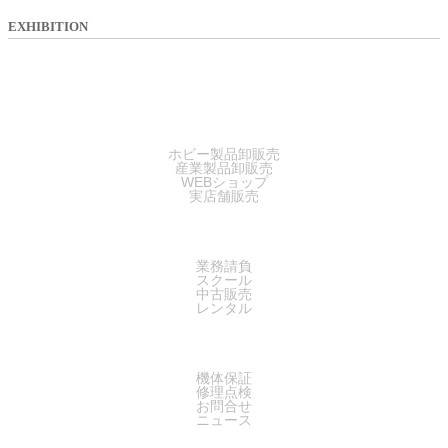
EXHIBITION
SALES
ホビー製品卸販売
産業製品卸販売
WEBショップ
実店舗販売
SERVICE
業務請負
スクール
中古販売
レンタル
SUPPORT
機体保証
修理点検
お問合せ
ニュース