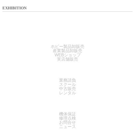
EXHIBITION
SALES
ホビー製品卸販売
産業製品卸販売
WEBショップ
実店舗販売
SERVICE
業務請負
スクール
中古販売
レンタル
SUPPORT
機体保証
修理点検
お問合せ
ニュース