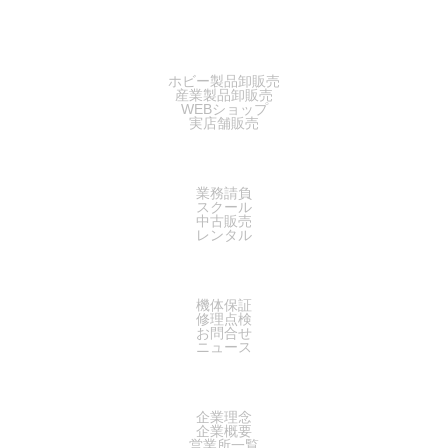
SALES
ホビー製品卸販売
産業製品卸販売
WEBショップ
実店舗販売
SERVICE
業務請負
スクール
中古販売
レンタル
SUPPORT
機体保証
修理点検
お問合せ
ニュース
COMPANY
企業理念
企業概要
営業所一覧