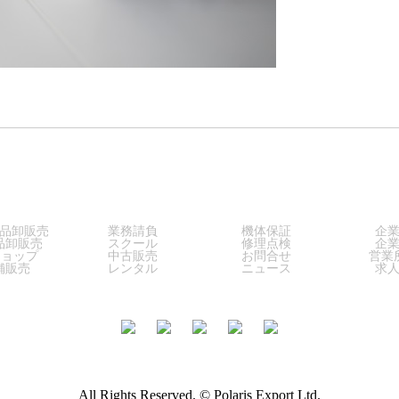
LES
SERVICE
SUPPORT
COM
品卸販売
業務請負
機体保証
企
品卸販売
スクール
修理点検
企
ショップ
中古販売
お問合せ
営業
舗販売
レンタル
ニュース
求
All Rights Reserved. © Polaris Export Ltd.