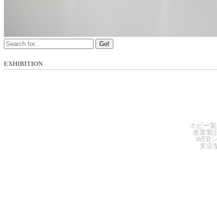
Go!
EXHIBITION
SA
ホビー製
産業製
WEB
実店