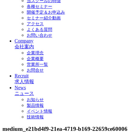
当スクールの特徴
各種セミナー
開催予定＆お申込み
セミナー紹介動画
アクセス
よくある質問
お問い合わせ
Company
会社案内
企業理念
企業概要
営業所一覧
お問合せ
Recruit
求人情報
News
ニュース
お知らせ
製品情報
イベント情報
技術情報
medium_e21bd4f9-21ea-4719-b169-22659ce60006