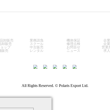
LES
SERVICE
SUPPORT
COM
品卸販売
業務請負
機体保証
企
品卸販売
スクール
修理点検
企
ショップ
中古販売
お問合せ
営業
舗販売
レンタル
ニュース
求
All Rights Reserved. © Polaris Export Ltd.