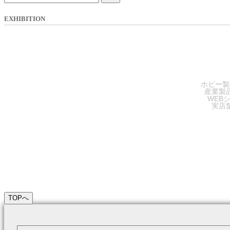
EXHIBITION
SA
ホビー製
産業製
WEB
実店
TOPへ