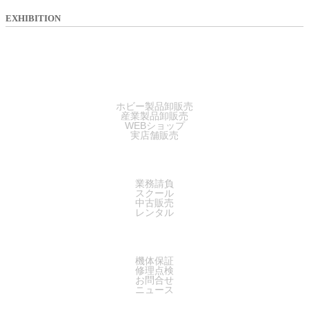
EXHIBITION
SALES
ホビー製品卸販売
産業製品卸販売
WEBショップ
実店舗販売
SERVICE
業務請負
スクール
中古販売
レンタル
SUPPORT
機体保証
修理点検
お問合せ
ニュース