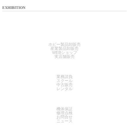
EXHIBITION
SALES
ホビー製品卸販売
産業製品卸販売
WEBショップ
実店舗販売
SERVICE
業務請負
スクール
中古販売
レンタル
SUPPORT
機体保証
修理点検
お問合せ
ニュース