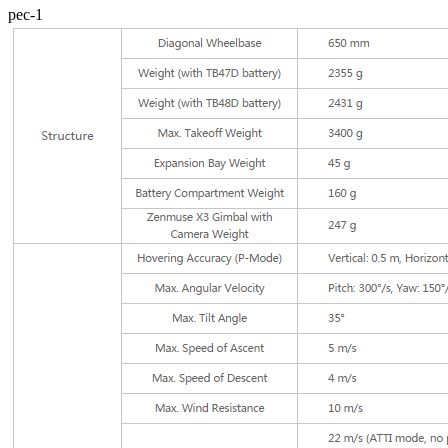
pec-1