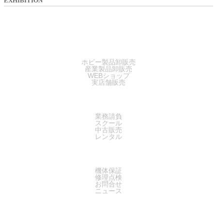
EXHIBITION
SALES
ホビー製品卸販売
産業製品卸販売
WEBショップ
実店舗販売
SERVICE
業務請負
スクール
中古販売
レンタル
SUPPORT
機体保証
修理点検
お問合せ
ニュース
COMPANY