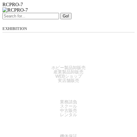
RCPRO-7
Go!
EXHIBITION
SALES
ホビー製品卸販売
産業製品卸販売
WEBショップ
実店舗販売
SERVICE
業務請負
スクール
中古販売
レンタル
SUPPORT
機体保証