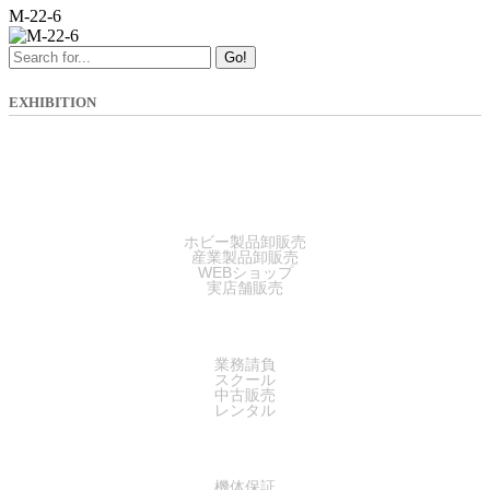
M-22-6
Go!
EXHIBITION
SALES
ホビー製品卸販売
産業製品卸販売
WEBショップ
実店舗販売
SERVICE
業務請負
スクール
中古販売
レンタル
SUPPORT
機体保証