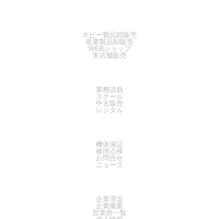
SALES
ホビー製品卸販売
産業製品卸販売
WEBショップ
実店舗販売
SERVICE
業務請負
スクール
中古販売
レンタル
SUPPORT
機体保証
修理点検
お問合せ
ニュース
COMPANY
企業理念
企業概要
営業所一覧