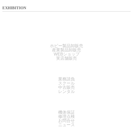
EXHIBITION
SALES
ホビー製品卸販売
産業製品卸販売
WEBショップ
実店舗販売
SERVICE
業務請負
スクール
中古販売
レンタル
SUPPORT
機体保証
修理点検
お問合せ
ニュース