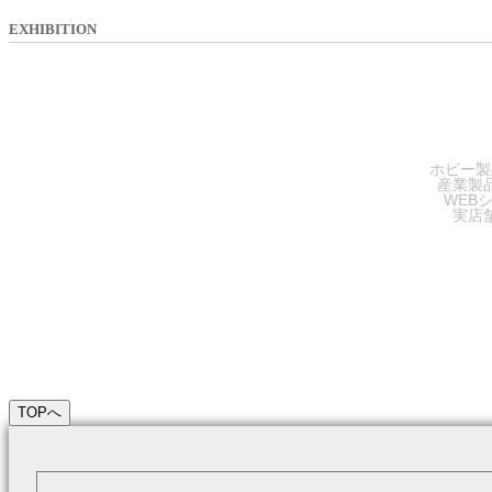
EXHIBITION
SA
ホビー製
産業製
WEB
実店
TOPへ