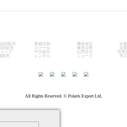
LES
SERVICE
SUPPORT
COM
品卸販売
業務請負
機体保証
企
品卸販売
スクール
修理点検
企
ショップ
中古販売
お問合せ
営業
舗販売
レンタル
ニュース
求
All Rights Reserved. © Polaris Export Ltd.