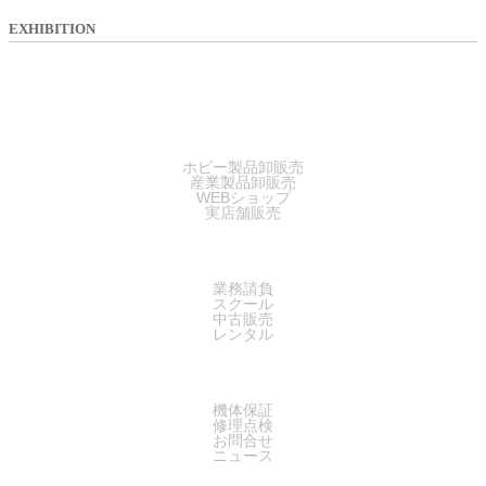
EXHIBITION
SALES
ホビー製品卸販売
産業製品卸販売
WEBショップ
実店舗販売
SERVICE
業務請負
スクール
中古販売
レンタル
SUPPORT
機体保証
修理点検
お問合せ
ニュース