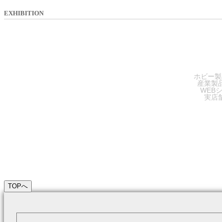
EXHIBITION
SA
ホビー製
産業製
WEB
実店
TOPへ