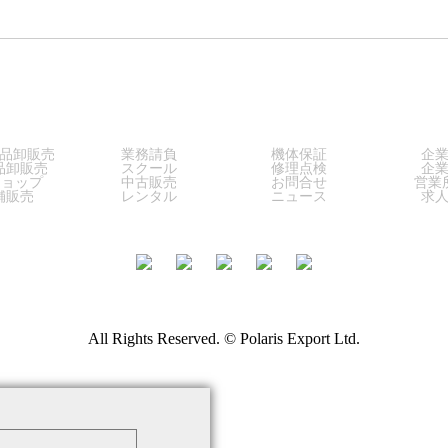
LES
SERVICE
SUPPORT
COM
品卸販売
業務請負
機体保証
企
品卸販売
スクール
修理点検
企
ショップ
中古販売
お問合せ
営業
舗販売
レンタル
ニュース
求
All Rights Reserved. © Polaris Export Ltd.