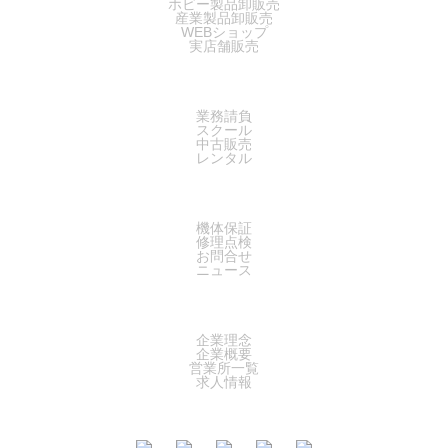
ホビー製品卸販売
産業製品卸販売
WEBショップ
実店舗販売
SERVICE
業務請負
スクール
中古販売
レンタル
SUPPORT
機体保証
修理点検
お問合せ
ニュース
COMPANY
企業理念
企業概要
営業所一覧
求人情報