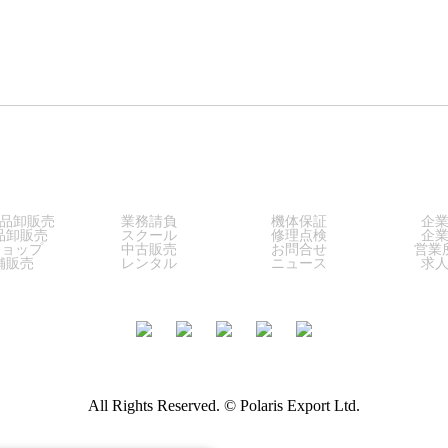
LES
SERVICE
SUPPORT
COM
品卸販売
業務請負
機体保証
企
品卸販売
スクール
修理点検
企
ショップ
中古販売
お問合せ
営業
舗販売
レンタル
ニュース
求
All Rights Reserved. © Polaris Export Ltd.