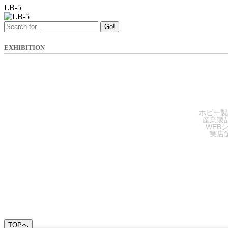
LB-5
Go!
EXHIBITION
SA
ホビー製
産業製
WEB
実店
TOPへ