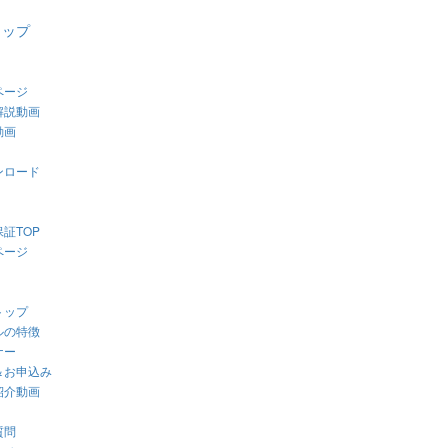
ョップ
ページ
解説動画
動画
ンロード
証TOP
ページ
トップ
ルの特徴
ナー
＆お申込み
紹介動画
質問