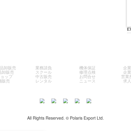
E
LES
SERVICE
SUPPORT
COM
品卸販売
業務請負
機体保証
企
品卸販売
スクール
修理点検
企
ショップ
中古販売
お問合せ
営業
舗販売
レンタル
ニュース
求
All Rights Reserved. © Polaris Export Ltd.