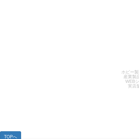
SA
ホビー製
産業製
WEB
実店
TOPへ