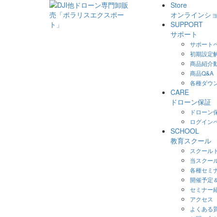
Store
オンラインシ
SUPPORT
サポート
サポート
初期設定
商品紹介
商品Q&A
各種ダウ
CARE
ドローン保証
ドローン保
ログイン
SCHOOL
教育スクール
スクール
当スクー
各種セミ
開催予定
セミナー
アクセス
よくある