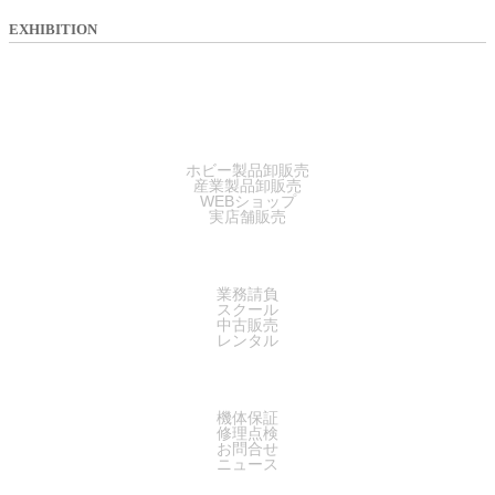
EXHIBITION
SALES
ホビー製品卸販売
産業製品卸販売
WEBショップ
実店舗販売
SERVICE
業務請負
スクール
中古販売
レンタル
SUPPORT
機体保証
修理点検
お問合せ
ニュース