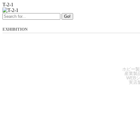
T-2-1
Go!
EXHIBITION
SA
ホビー製
産業製
WEB
実店