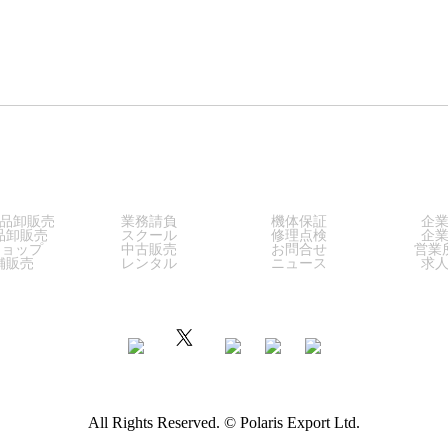
LES
SERVICE
SUPPORT
COM
品卸販売
業務請負
機体保証
企
品卸販売
スクール
修理点検
企
ショップ
中古販売
お問合せ
営業
舗販売
レンタル
ニュース
求
All Rights Reserved. © Polaris Export Ltd.