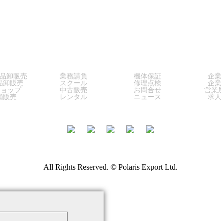
LES
SERVICE
SUPPORT
COM
品卸販売
業務請負
機体保証
企
品卸販売
スクール
修理点検
企
ショップ
中古販売
お問合せ
営業
舗販売
レンタル
ニュース
求
All Rights Reserved. © Polaris Export Ltd.