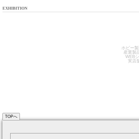
EXHIBITION
SA
ホビー製
産業製
WEB
実店
TOPへ