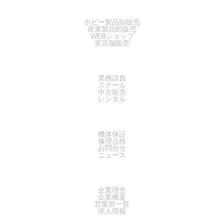
SALES
ホビー製品卸販売
産業製品卸販売
WEBショップ
実店舗販売
SERVICE
業務請負
スクール
中古販売
レンタル
SUPPORT
機体保証
修理点検
お問合せ
ニュース
COMPANY
企業理念
企業概要
営業所一覧
求人情報