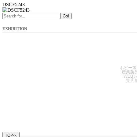
DSCF5243
Go!
EXHIBITION
SA
ホビー製
産業製
WEB
実店
TOPへ