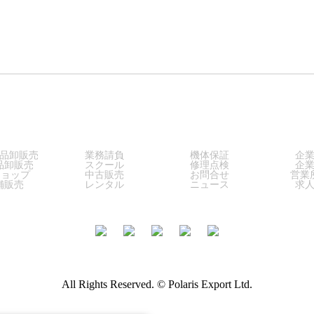
LES
SERVICE
SUPPORT
COM
品卸販売
業務請負
機体保証
企
品卸販売
スクール
修理点検
企
ショップ
中古販売
お問合せ
営業
舗販売
レンタル
ニュース
求
All Rights Reserved. © Polaris Export Ltd.