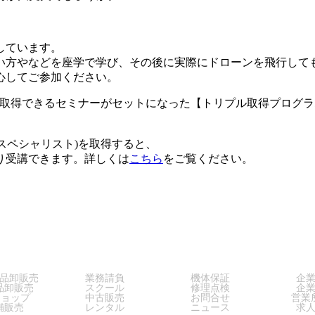
しています。
い方やなどを座学で学び、その後に実際にドローンを飛行して
心してご参加ください。
ト)が取得できるセミナーがセットになった【トリプル取得プログ
 スペシャリスト)を取得すると、
り受講できます。詳しくは
こちら
をご覧ください。
LES
SERVICE
SUPPORT
COM
品卸販売
業務請負
機体保証
企
品卸販売
スクール
修理点検
企
ショップ
中古販売
お問合せ
営業
舗販売
レンタル
ニュース
求